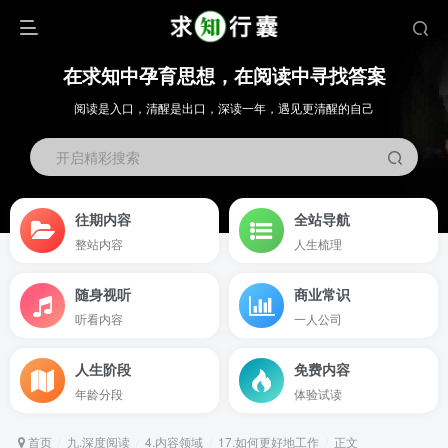
在求知中孕育思想，在阅读中寻找答案
阅读是入口，清醒是出口，深读一年，遇见更清醒的自己
开启精彩搜索
往期内容
全站导航
整站内容
人生梳理
随身视听
商业常识
听看内容
一人公司
人生阶段
免费内容
年龄分段
体验试读
首页
九.深度阅读
4.内容领域
17.如何更好地工作
正文