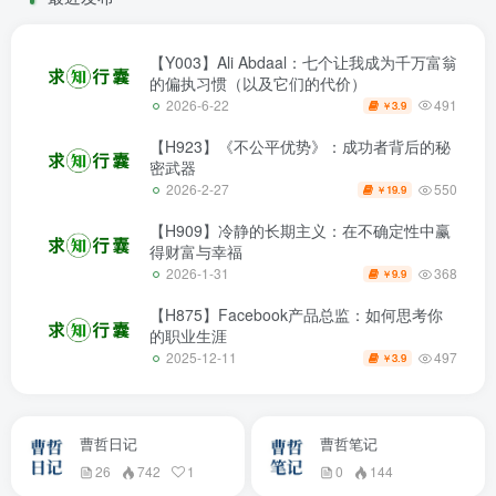
【Y003】Ali Abdaal：七个让我成为千万富翁
的偏执习惯（以及它们的代价）
491
2026-6-22
3.9
￥
【H923】《不公平优势》：成功者背后的秘
密武器
550
2026-2-27
19.9
￥
【H909】冷静的长期主义：在不确定性中赢
得财富与幸福
368
2026-1-31
9.9
￥
【H875】Facebook产品总监：如何思考你
的职业生涯
497
2025-12-11
3.9
￥
曹哲日记
曹哲笔记
26
742
1
0
144