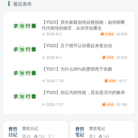
最近发布
【Y023】原生家庭创伤自救指南：如何斩断
代代相传的痛苦，从你开始重生
405
2026-8-5
19.9
￥
【Y022】五个细节让你看起来更自信
242
2026-8-4
3.9
￥
【Y021】为什么99%的爱情死于依赖
37
2026-7-30
3.9
￥
【Y020】你以为的性格，其实是没付的账单
168
2026-7-27
3.9
￥
曹哲日记
曹哲笔记
26
734
1
0
144