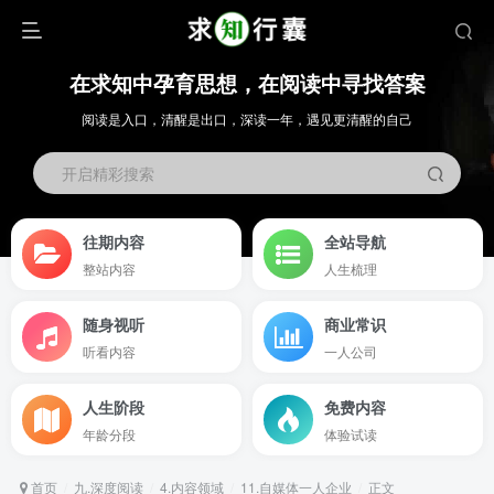
在求知中孕育思想，在阅读中寻找答案
阅读是入口，清醒是出口，深读一年，遇见更清醒的自己
开启精彩搜索
往期内容
全站导航
整站内容
人生梳理
随身视听
商业常识
听看内容
一人公司
人生阶段
免费内容
年龄分段
体验试读
首页
九.深度阅读
4.内容领域
11.自媒体一人企业
正文