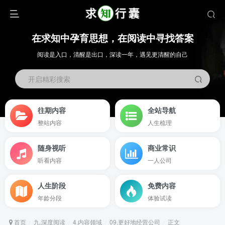
在求知中孕育思想，在阅读中寻找答案
阅读是入口，清醒是出口，深读一年，遇见更清醒的自己
开启精彩搜索
往期内容
全站导航
整站内容
人生梳理
随身视听
商业常识
听看内容
一人公司
人生阶段
免费内容
年龄分段
体验试读
首页
九.深度阅读
4.内容领域
09.更好地经营公司
正文