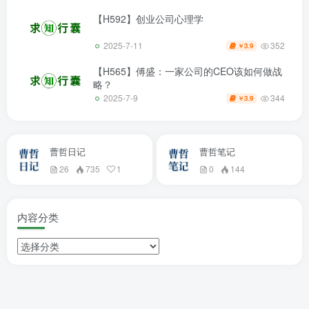
【H592】创业公司心理学
352
2025-7-11
3.9
￥
【H565】傅盛：一家公司的CEO该如何做战
略？
344
2025-7-9
3.9
￥
曹哲日记
曹哲笔记
26
735
1
0
144
内容分类