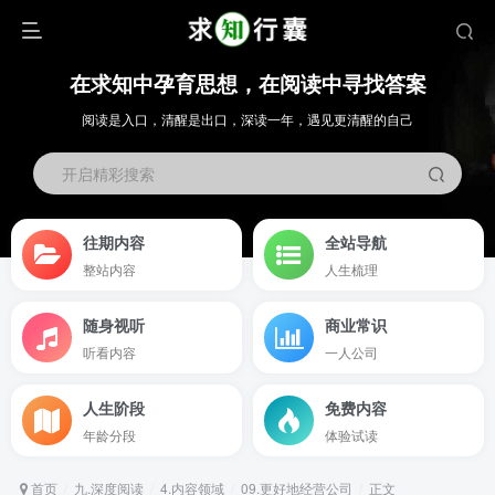
在求知中孕育思想，在阅读中寻找答案
阅读是入口，清醒是出口，深读一年，遇见更清醒的自己
开启精彩搜索
往期内容
全站导航
整站内容
人生梳理
随身视听
商业常识
听看内容
一人公司
人生阶段
免费内容
年龄分段
体验试读
首页
九.深度阅读
4.内容领域
09.更好地经营公司
正文