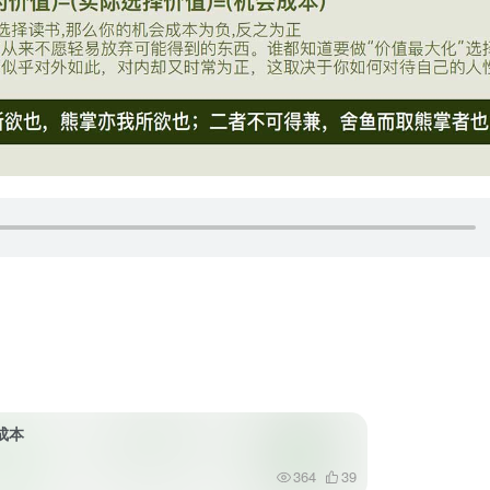
成本
364
39