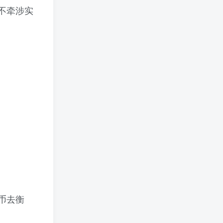
不牵涉实
币去衡