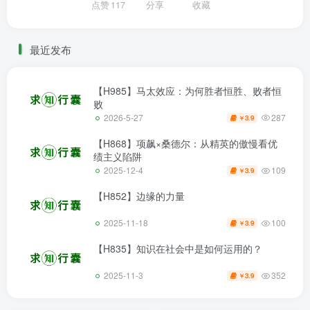
点赞
117
分享
收藏
最近发布
【H985】马太效应：为何胜者恒胜、败者恒
败
287
2026-5-27
3.9
￥
【H868】项飙×桑德尔：从精英的傲慢看优
绩主义陷阱
109
2025-12-4
3.9
￥
【H852】边缘的力量
100
2025-11-18
3.9
￥
【H835】知识在社会中是如何运用的？
352
2025-11-3
3.9
￥