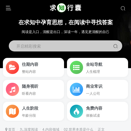
在求知中孕育思想，在阅读中寻找答案
阅读是入口，清醒是出口，深读一年，遇见更清醒的自己
开启精彩搜索
往期内容
全站导航
整站内容
人生梳理
随身视听
商业常识
听看内容
一人公司
人生阶段
免费内容
年龄分段
体验试读
首页
九.深度阅读
4.内容领域
02.世界本质是什么
正文