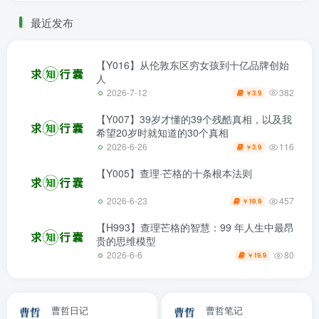
最近发布
【Y016】从伦敦东区穷女孩到十亿品牌创始
人
382
2026-7-12
3.9
￥
【Y007】39岁才懂的39个残酷真相，以及我
希望20岁时就知道的30个真相
116
2026-6-26
3.9
￥
【Y005】查理·芒格的十条根本法则
457
2026-6-23
19.9
￥
【H993】查理芒格的智慧：99 年人生中最昂
贵的思维模型
80
2026-6-6
19.9
￥
曹哲日记
曹哲笔记