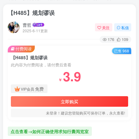
【H485】规划谬误
曹哲
关注
私信
2025-6-11更新
176
109
付费阅读
已售 968
【H485】规划谬误
此内容为付费阅读，请付费后查看
3.9
￥
免费
VIP会员
立即购买
未登录！建议您登陆购买可保存订单，永久查看!
点击查看→如何正确使用求知行囊阅览室