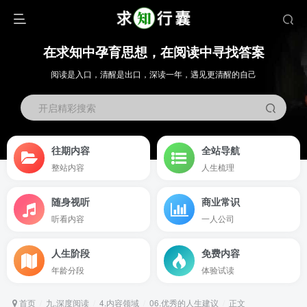
在求知中孕育思想，在阅读中寻找答案
阅读是入口，清醒是出口，深读一年，遇见更清醒的自己
开启精彩搜索
往期内容
全站导航
整站内容
人生梳理
随身视听
商业常识
听看内容
一人公司
人生阶段
免费内容
年龄分段
体验试读
首页
九.深度阅读
4.内容领域
06.优秀的人生建议
正文