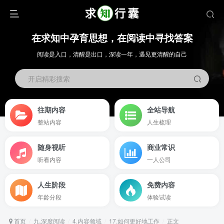
在求知中孕育思想，在阅读中寻找答案
阅读是入口，清醒是出口，深读一年，遇见更清醒的自己
开启精彩搜索
往期内容
全站导航
整站内容
人生梳理
随身视听
商业常识
听看内容
一人公司
人生阶段
免费内容
年龄分段
体验试读
首页
九.深度阅读
4.内容领域
17.如何更好地工作
正文