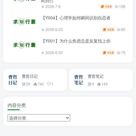
耗自己
188
2026-7-6
3.9
￥
【Y004】心理学如何瞬间识别自恋者
80
2026-6-22
3.9
￥
【Y001】为什么焦虑总是反复找上你
75
2026-6-20
3.9
￥
曹哲日记
曹哲笔记
26
742
1
0
144
内容分类