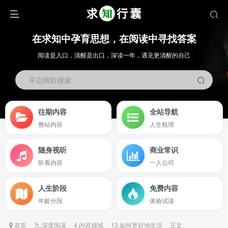
在求知中孕育思想，在阅读中寻找答案
阅读是入口，清醒是出口，深读一年，遇见更清醒的自己
开启精彩搜索
往期内容
全站导航
整站内容
人生梳理
随身视听
商业常识
听看内容
一人公司
人生阶段
免费内容
年龄分段
体验试读
首页
九.深度阅读
4.内容领域
13.如何更好地生活
正文