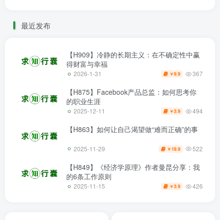
最近发布
【H909】冷静的长期主义：在不确定性中赢
得财富与幸福
367
2026-1-31
9.9
￥
【H875】Facebook产品总监：如何思考你
的职业生涯
494
2025-12-11
3.9
￥
【H863】如何让自己渴望做“难而正确”的事
522
2025-11-29
19.9
￥
【H849】《经济学原理》作者曼昆分享：我
的6条工作原则
426
2025-11-15
3.9
￥