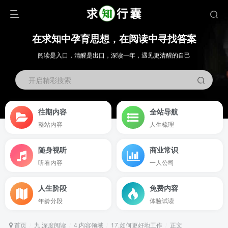
在求知中孕育思想，在阅读中寻找答案
阅读是入口，清醒是出口，深读一年，遇见更清醒的自己
开启精彩搜索
往期内容
全站导航
整站内容
人生梳理
随身视听
商业常识
听看内容
一人公司
人生阶段
免费内容
年龄分段
体验试读
首页
九.深度阅读
4.内容领域
17.如何更好地工作
正文