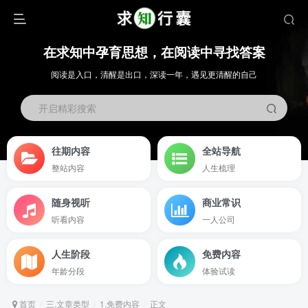
在求知中孕育思想，在阅读中寻找答案
阅读是入口，清醒是出口，深读一年，遇见更清醒的自己
开启精彩搜索
往期内容
全站导航
整站内容
人生梳理
随身视听
商业常识
听看内容
一人公司
人生阶段
免费内容
年龄分段
体验试读
首页
三.文章类型
1.免费内容
正文