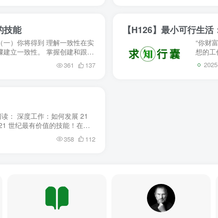
的技能
【H126】最小可行生
（一）你将得到 理解一致性在实
“你财
骤建立一致性。 掌握创建和跟踪
想的工
是想实...
从床上
2025
361
137
： 深度工作：如何发展 21
21 世纪最有价值的技能！在这
工作：在分心的...
358
112