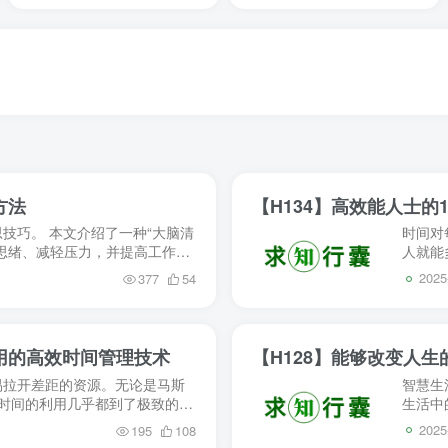
方法
【H134】高效能人士的
技巧。 本文介绍了一种“大脑清
时间对
思绪、减轻压力，并提高工作效
人就能
由流动...
瞎忙，
2025
377
54
用的高效时间管理技术
【H128】能够改变人生
易拉开差距的资源。无论是马斯
智慧生
对时间的利用几乎都到了极致的地
生活中
vestr...
而非刻
2025
195
108