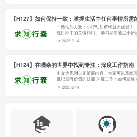
【H127】如何保持一致：掌握生活中任何事情所需
一致性的力量：小行动如何铸就大成就！ 
现目标中的关键作用。 学习如何通过小步
个人习惯的具体方法。 （二）精华内容 “你不
2025-2-14
【H124】在嘈杂的世界中找到专注：深度工作指南
本文为系列主题策展内容，大家可以系统阅读
世纪最有价值的技能 深度工作：如何发展 
个分心的世界中，Cal Newport 的《深度
2025-2-14