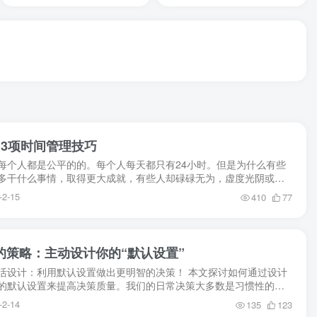
13项时间管理技巧
每个人都是公平的的。每个人每天都只有24小时。但是为什么有些
多干什么事情，取得更大成就，有些人却碌碌无为，虚度光阴或者
不知道这忙什么呢？区别在于时间管理的技巧不一样...
-2-15
410
77
的策略：主动设计你的“默认设置”
活设计：利用默认设置做出更明智的决策！ 本文探讨如何通过设计
的默认设置来提高决策质量。我们的日常决策大多数是习惯性的，
意选择的结果。通过改变这些习惯，我们可以更容...
-2-14
135
123