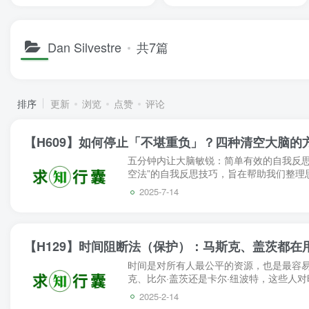
Dan Silvestre
共7篇
排序
更新
浏览
点赞
评论
【H609】如何停止「不堪重负」？四种清空大脑的
五分钟内让大脑敏锐：简单有效的自我反思
空法”的自我反思技巧，旨在帮助我们整理
率。作者分享了四种简单的大脑清空方法：自
2025-7-14
【H129】时间阻断法（保护）：马斯克、盖茨都在
时间是对所有人最公平的资源，也是最容
克、比尔·盖茨还是卡尔·纽波特，这些人
步。但是他们究竟是怎么利用时间的呢？Dan Sil
2025-2-14