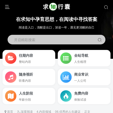
在求知中孕育思想，在阅读中寻找答案
阅读是入口，清醒是出口，深读一年，遇见更清醒的自己
开启精彩搜索
往期内容
全站导航
整站内容
人生梳理
随身视听
商业常识
听看内容
一人公司
人生阶段
免费内容
年龄分段
体验试读
首页
九.深度阅读
4.内容领域
06.优秀的人生建议
正文