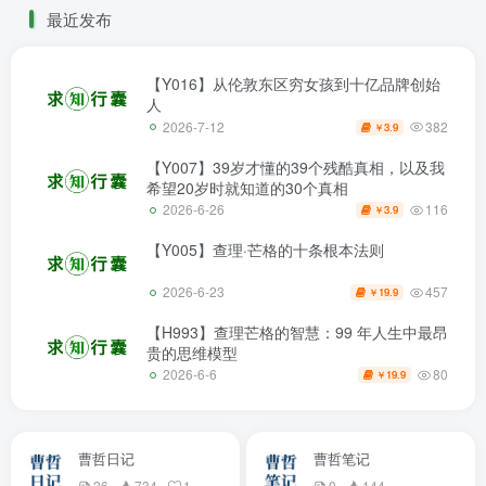
最近发布
【Y016】从伦敦东区穷女孩到十亿品牌创始
人
382
2026-7-12
3.9
￥
【Y007】39岁才懂的39个残酷真相，以及我
希望20岁时就知道的30个真相
116
2026-6-26
3.9
￥
【Y005】查理·芒格的十条根本法则
457
2026-6-23
19.9
￥
【H993】查理芒格的智慧：99 年人生中最昂
贵的思维模型
80
2026-6-6
19.9
￥
曹哲日记
曹哲笔记
26
734
1
0
144