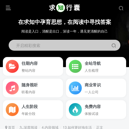
在求知中孕育思想，在阅读中寻找答案
阅读是入口，清醒是出口，深读一年，遇见更清醒的自己
开启精彩搜索
往期内容
全站导航
整站内容
人生梳理
随身视听
商业常识
听看内容
一人公司
人生阶段
免费内容
年龄分段
体验试读
首页
九.深度阅读
4.内容领域
13.如何更好地生活
正文