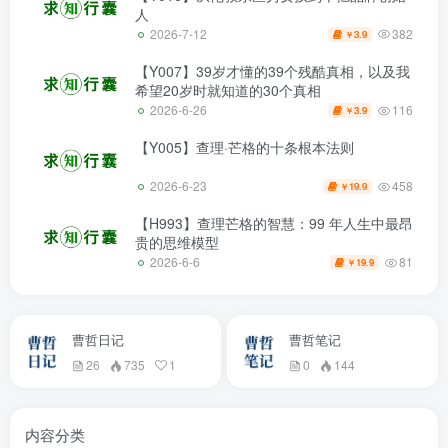
人
382
2026-7-12
3.9
￥
【Y007】39岁才懂的39个残酷真相，以及我
希望20岁时就知道的30个真相
116
2026-6-26
3.9
￥
【Y005】查理·芒格的十条根本法则
458
2026-6-23
19.9
￥
【H993】查理芒格的智慧：99 年人生中最昂
贵的思维模型
81
2026-6-6
19.9
￥
曹哲日记
曹哲笔记
26
735
1
0
144
内容分类