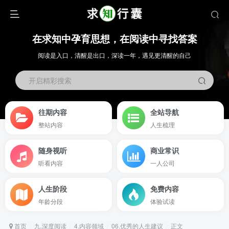
在求知中孕育思想，在阅读中寻找答案
阅读是入口，清醒是出口，深读一年，遇见更清醒的自己
开启精彩搜索
往期内容
全站导航
整站内容
人生梳理
随身视听
商业常识
听看内容
一人公司
人生阶段
免费内容
年龄分段
体验试读
首页
九.深度阅读
4.内容领域
06.优秀的人生建议
正文