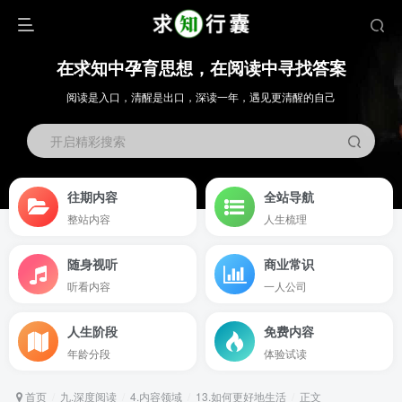
在求知中孕育思想，在阅读中寻找答案
阅读是入口，清醒是出口，深读一年，遇见更清醒的自己
开启精彩搜索
往期内容
全站导航
整站内容
人生梳理
随身视听
商业常识
听看内容
一人公司
人生阶段
免费内容
年龄分段
体验试读
首页
九.深度阅读
4.内容领域
13.如何更好地生活
正文