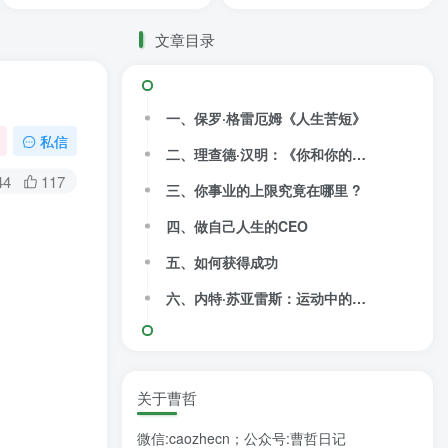
文章目录
一、保罗·格雷厄姆《人生苦短》
私信
二、理查德·汉明：《你和你的研究》
44
117
三、你事业的上限究竟在哪里 ?
四、做自己人生的CEO
五、如何获得成功
六、内特·苏亚雷斯：运动中的休息
关于曹哲
微信:caozhecn；公众号:曹哲日记