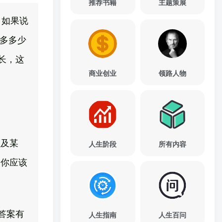
推荐书籍
主题策展
。如果说
是多多少
长，这
商业创业
领路人物
顾及某
人生阶段
所有内容
，你应该
答案有
人生指南
人生百问