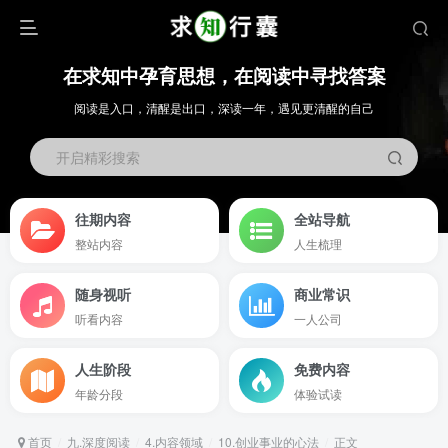
在求知中孕育思想，在阅读中寻找答案
阅读是入口，清醒是出口，深读一年，遇见更清醒的自己
开启精彩搜索
往期内容
全站导航
整站内容
人生梳理
随身视听
商业常识
听看内容
一人公司
人生阶段
免费内容
年龄分段
体验试读
首页
九.深度阅读
4.内容领域
10.创业事业的心法
正文