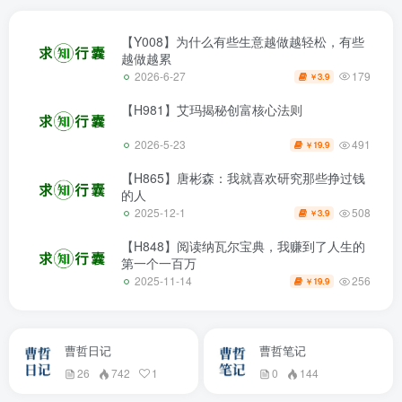
【Y008】为什么有些生意越做越轻松，有些
越做越累
179
2026-6-27
3.9
￥
【H981】艾玛揭秘创富核心法则
491
2026-5-23
19.9
￥
【H865】唐彬森：我就喜欢研究那些挣过钱
的人
508
2025-12-1
3.9
￥
【H848】阅读纳瓦尔宝典，我赚到了人生的
第一个一百万
256
2025-11-14
19.9
￥
曹哲日记
曹哲笔记
26
742
1
0
144