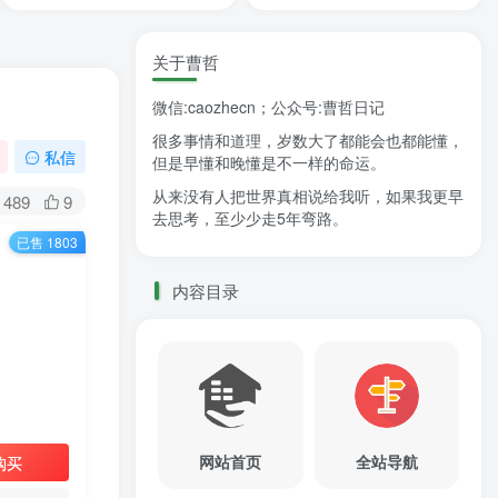
关于曹哲
微信:caozhecn；公众号:曹哲日记
很多事情和道理，岁数大了都能会也都能懂，
私信
但是早懂和晚懂是不一样的命运。
从来没有人把世界真相说给我听，如果我更早
489
9
去思考，至少少走5年弯路。
已售 1803
内容目录
网站首页
全站导航
购买