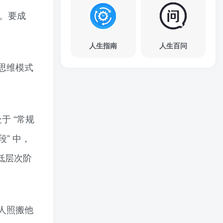
陷。要成
人生指南
人生百问
思维模式
于 “常规
段” 中，
低层次阶
人照搬他