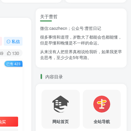
关于曹哲
微信:caozhecn；公众号:曹哲日记
很多事情和道理，岁数大了都能会也都能懂，
私信
但是早懂和晚懂是不一样的命运。
从来没有人把世界真相说给我听，如果我更早
49
130
去思考，至少少走5年弯路。
已售 423
内容目录
网站首页
全站导航
购买