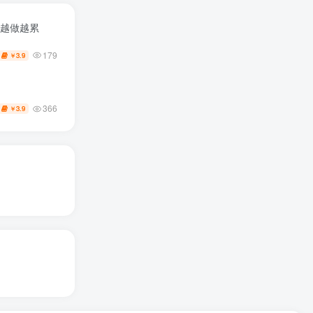
些越做越累
179
3.9
￥
366
3.9
￥