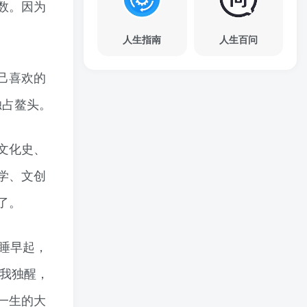
数。因为
人生指南
人生百问
己喜欢的
独占鳌头。
文化史、
学、文创
了。
睡早起，
睡我独醒，
一生的大