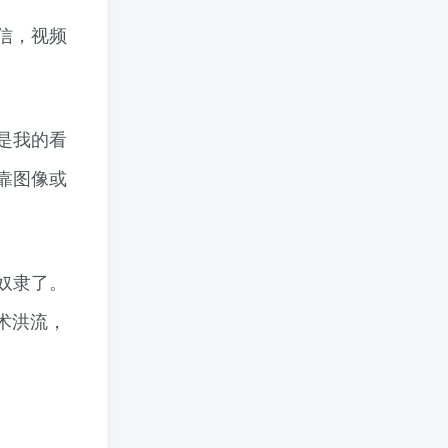
信，视频
是我的看
靠图像或
奴隶了。
术洪流，