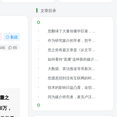
文章目录
您翻译了大量传播学巨著，影响了许多新传学子，支撑您做这件事的动力是什么？是什么样的机缘让您走进传播学领域？
私信
作为研究媒介的学者，您平时使用手机的习惯如何？会刷短视频或者新闻资讯APP吗？
446
65
您之前有篇文章是《从文字时代到读图时代：我们为什么仍需要阅读和深度思考？》，现实俨然已经跨越了读图时代，并过渡到视频时代或者说短视频时代。你怎么怎样看待这个媒介演进更替的过程？
如何看待“直播”这种新的媒介形态的兴起？
大数据、算法推送等等新兴技术机制，为我们的生活带来了巨大的便利，但也有人会忧虑，人类会成为机器和算法的奴隶。此外也有其他的问题，比如技术对隐私的侵害等等。您认为我们该如何看待以及如何解决技术带来的问题？
您愿意回到没有互联网的时代吗？
技术的影响日益凸显，迫切需要思想上的解释，在这种情况下，传播学似乎也慢慢成为了“显学”了。您认为，传播学在当今社会背景与媒介环境中的学科使命应该是什么？传播学者应该扮演怎样的角色？
耄耋之
同为媒介研究者，麦克卢汉、莱文森对技术发展有乐观主义倾向，波兹曼则警惕技术的负面影响。您对现今技术的发展持有怎样的态度？
0万，