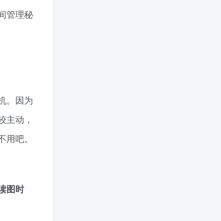
间管理秘
机。因为
较主动，
不用吧。
读图时