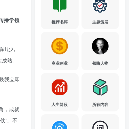
传播学领
推荐书籍
主题策展
输出少。
太成熟。
商业创业
领路人物
唤我立即
人生阶段
所有内容
角，成就
侠”。不