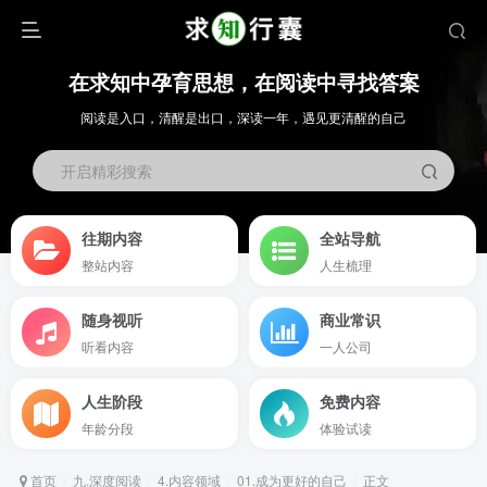
在求知中孕育思想，在阅读中寻找答案
阅读是入口，清醒是出口，深读一年，遇见更清醒的自己
开启精彩搜索
往期内容
全站导航
整站内容
人生梳理
随身视听
商业常识
听看内容
一人公司
人生阶段
免费内容
年龄分段
体验试读
首页
九.深度阅读
4.内容领域
01.成为更好的自己
正文