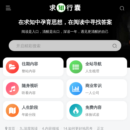
在求知中孕育思想，在阅读中寻找答案
阅读是入口，清醒是出口，深读一年，遇见更清醒的自己
开启精彩搜索
往期内容
全站导航
整站内容
人生梳理
随身视听
商业常识
听看内容
一人公司
人生阶段
免费内容
年龄分段
体验试读
首页
九.深度阅读
4.内容领域
14.如何更好地思考
正文