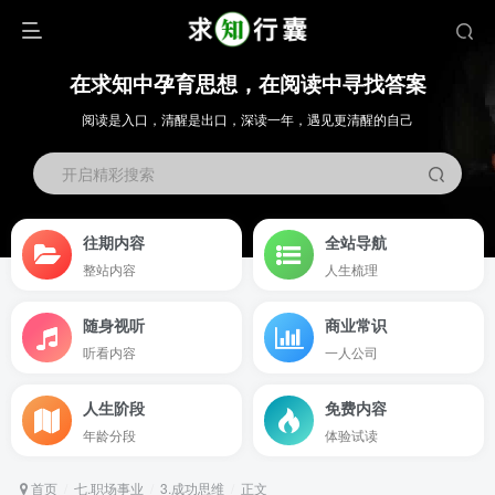
在求知中孕育思想，在阅读中寻找答案
阅读是入口，清醒是出口，深读一年，遇见更清醒的自己
开启精彩搜索
往期内容
全站导航
整站内容
人生梳理
随身视听
商业常识
听看内容
一人公司
人生阶段
免费内容
年龄分段
体验试读
首页
七.职场事业
3.成功思维
正文