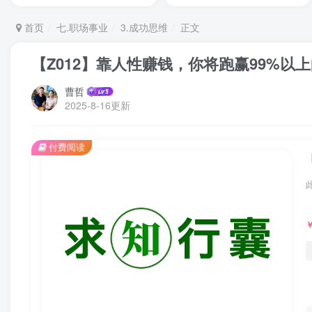
首页
七.职场事业
3.成功思维
正文
【Z012】靠人性赚钱，你将跑赢99%
曹哲
2025-8-16更新
付费阅读