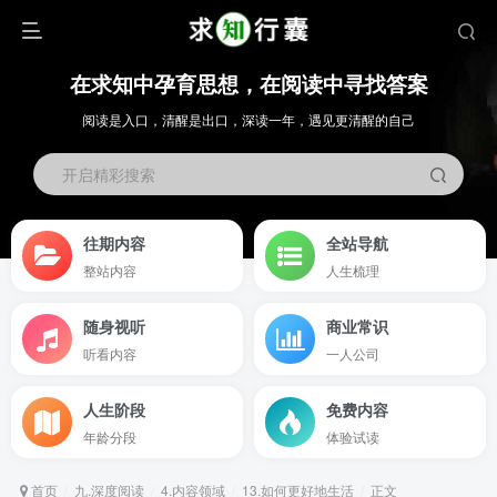
在求知中孕育思想，在阅读中寻找答案
阅读是入口，清醒是出口，深读一年，遇见更清醒的自己
开启精彩搜索
往期内容
全站导航
整站内容
人生梳理
随身视听
商业常识
听看内容
一人公司
人生阶段
免费内容
年龄分段
体验试读
首页
九.深度阅读
4.内容领域
13.如何更好地生活
正文