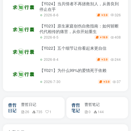
【Y024】当共情者不再拯救别人，从善良到
停止在乎
326
2026-8-6
3.9
￥
【Y023】原生家庭创伤自救指南：如何斩断
代代相传的痛苦，从你开始重生
408
2026-8-5
19.9
￥
【Y022】五个细节让你看起来更自信
244
2026-8-4
3.9
￥
【Y021】为什么99%的爱情死于依赖
37
2026-7-30
3.9
￥
曹哲日记
曹哲笔记
26
735
1
0
144