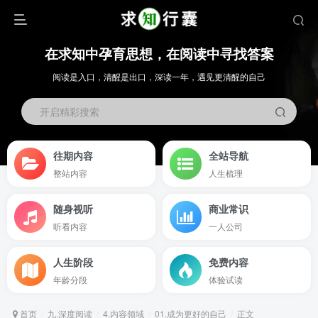
在求知中孕育思想，在阅读中寻找答案
阅读是入口，清醒是出口，深读一年，遇见更清醒的自己
开启精彩搜索
往期内容
全站导航
整站内容
人生梳理
随身视听
商业常识
听看内容
一人公司
人生阶段
免费内容
年龄分段
体验试读
首页
九.深度阅读
4.内容领域
01.成为更好的自己
正文