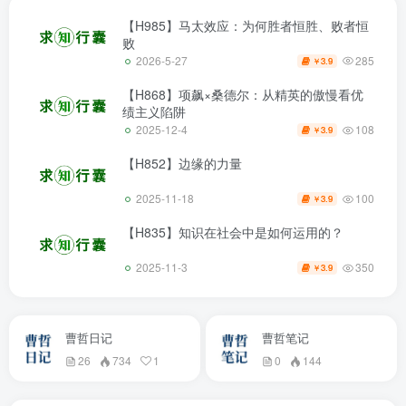
【H985】马太效应：为何胜者恒胜、败者恒
败
285
2026-5-27
3.9
￥
【H868】项飙×桑德尔：从精英的傲慢看优
绩主义陷阱
108
2025-12-4
3.9
￥
【H852】边缘的力量
100
2025-11-18
3.9
￥
【H835】知识在社会中是如何运用的？
350
2025-11-3
3.9
￥
曹哲日记
曹哲笔记
26
734
1
0
144