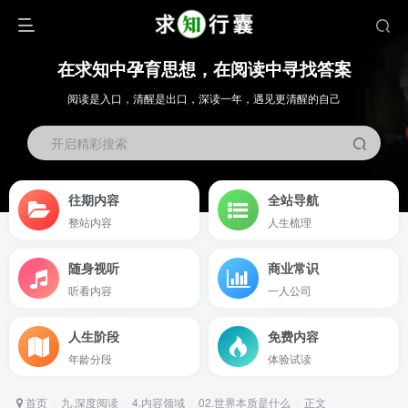
在求知中孕育思想，在阅读中寻找答案
阅读是入口，清醒是出口，深读一年，遇见更清醒的自己
开启精彩搜索
往期内容
全站导航
整站内容
人生梳理
随身视听
商业常识
听看内容
一人公司
人生阶段
免费内容
年龄分段
体验试读
首页
九.深度阅读
4.内容领域
02.世界本质是什么
正文