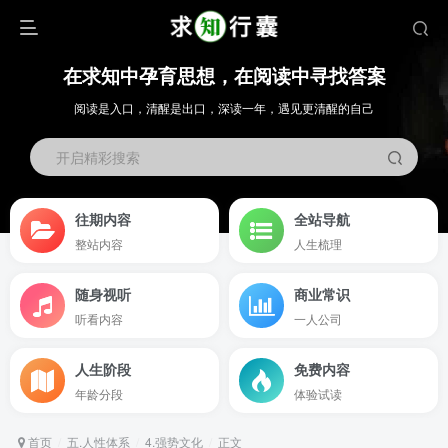
在求知中孕育思想，在阅读中寻找答案
阅读是入口，清醒是出口，深读一年，遇见更清醒的自己
开启精彩搜索
往期内容
全站导航
整站内容
人生梳理
随身视听
商业常识
听看内容
一人公司
人生阶段
免费内容
年龄分段
体验试读
首页
五.人性体系
4.强势文化
正文