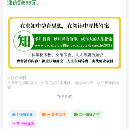
涨价到599元。
©
版权声明
文章部分摘取网络，如有侵权联系删除。自媒体账号：求知行囊阅览
室。
THE END
4.强势文化
一.关于我们
二十懵懂之年
五.人性体系