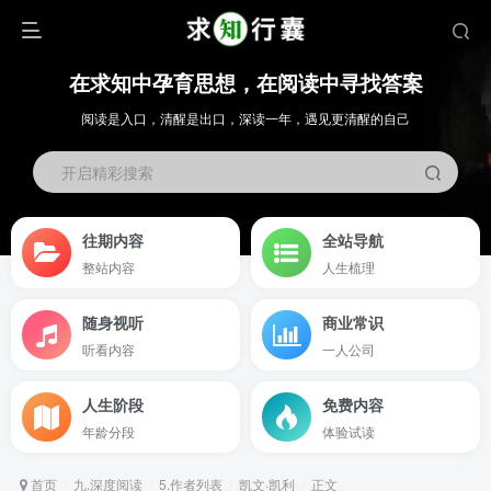
在求知中孕育思想，在阅读中寻找答案
阅读是入口，清醒是出口，深读一年，遇见更清醒的自己
开启精彩搜索
往期内容
全站导航
整站内容
人生梳理
随身视听
商业常识
听看内容
一人公司
人生阶段
免费内容
年龄分段
体验试读
首页
九.深度阅读
5.作者列表
凯文·凯利
正文