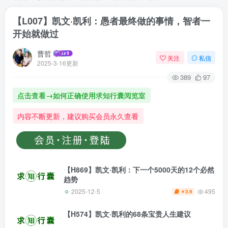
【L007】凯文·凯利：愚者最终做的事情，智者一
开始就做过
曹哲
关注
私信
2025-3-16更新
389
97
点击查看→如何正确使用求知行囊阅览室
内容不断更新，建议购买会员永久查看
【H869】凯文·凯利：下一个5000天的12个必然
趋势
2025-12-5
495
3.9
￥
【H574】凯文·凯利的68条宝贵人生建议