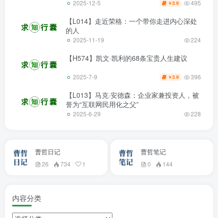
495
2025-12-5
3.9
￥
【L014】走近荣格：一个带你走进内心深处
的人
2025-11-19
224
【H574】凯文·凯利的68条宝贵人生建议
396
2025-7-9
3.9
￥
【L013】马克·安德森：企业家兼投资人，被
誉为“互联网民用化之父”
2025-6-29
228
曹哲日记
曹哲笔记
26
734
1
0
144
内容分类