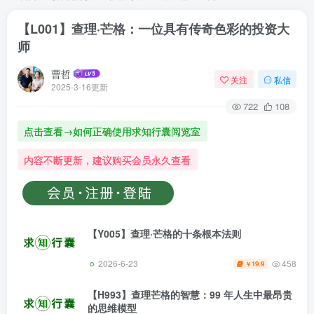
【L001】查理·芒格：一位具有传奇色彩的投资大
师
曹哲
关注
私信
2025-3-16更新
722
108
点击查看→如何正确使用求知行囊阅览室
内容不断更新，建议购买会员永久查看
【Y005】查理·芒格的十条根本法则
2026-6-23
458
19.9
￥
【H993】查理芒格的智慧：99 年人生中最昂贵
的思维模型