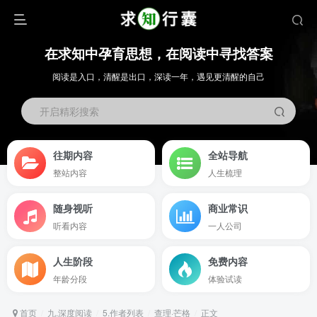
在求知中孕育思想，在阅读中寻找答案
阅读是入口，清醒是出口，深读一年，遇见更清醒的自己
开启精彩搜索
往期内容
全站导航
整站内容
人生梳理
随身视听
商业常识
听看内容
一人公司
人生阶段
免费内容
年龄分段
体验试读
首页
九.深度阅读
5.作者列表
查理·芒格
正文