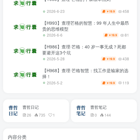
458
2026-6-23
19.9
￥
【H993】查理芒格的智慧：99 年人生中最昂
贵的思维模型
81
2026-6-6
19.9
￥
【H986】查理·芒格：40 岁一事无成？死都
要避开这3个坑
438
2026-5-28
19.9
￥
【H968】查理·芒格智慧：找工作是输家的选
择！
119
2026-5-2
19.9
￥
曹哲日记
曹哲笔记
26
735
1
0
144
内容分类