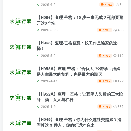
2026-6-6
81
19.9
￥
【H986】查理·芒格：40 岁一事无成？死都要避
开这3个坑
2026-5-28
438
19.9
￥
【H968】查理·芒格智慧：找工作是输家的选
择！
2026-5-2
119
19.9
￥
【H955A】查理·芒格：“合伙人”经济学，婚姻
是人生最大的复利，也是最大的毁灭
2026-4-14
192
19.9
￥
【H952A】查理・芒格：让聪明人失败的三大陷
阱—酒、女人与杠杆
2026-4-9
335
19.9
￥
【H949】查理·芒格：你为什么越社交越累？清
理掉这 3 种人，你的好运才会来