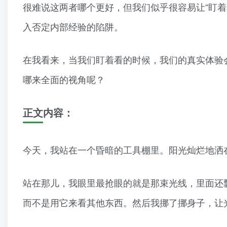
很难说这两者哪个更好，但我们似乎很容易让“盯
入否定内部经验的陷阱。
在我看来，当我们盯着看的时候，我们的真实体验
哪来全面的视角呢？
正文内容：
今天，我站在一个昏暗的工具棚里。阳光灿烂地洒
站在那儿，我眼里最抢眼的就是那束光线，里面还
而不是用它来看其他东西。然后我挪了挪身子，让