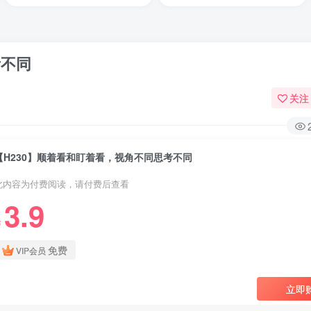
考不同
关注
【H230】顺着看和盯着看，视角不同思考不同
此内容为付费阅读，请付费后查看
3.9
￥
免费
VIP会员
立即