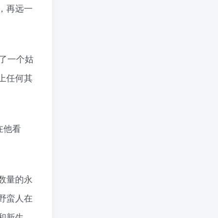
，再远一
遇到了一个姑
上任何其
在他看
数量的永
野蛮人在
和新生