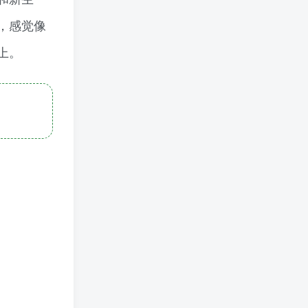
，感觉像
上。