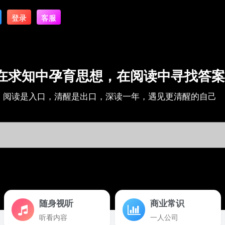
登录
客服
在求知中孕育思想，在阅读中寻找答案
阅读是入口，清醒是出口，深读一年，遇见更清醒的自己
随身视听
商业常识
听看内容
一人公司