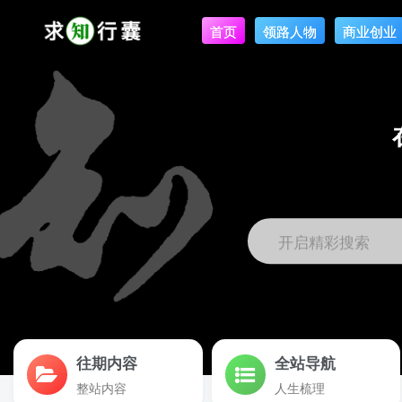
首页
领路人物
商业创业
开启精彩搜索
往期内容
全站导航
整站内容
人生梳理