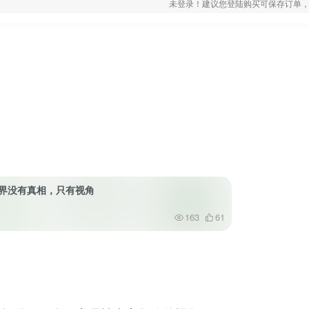
未登录！建议您登陆购买可保存订单，
这个世界没有真相，只有视角
163
61