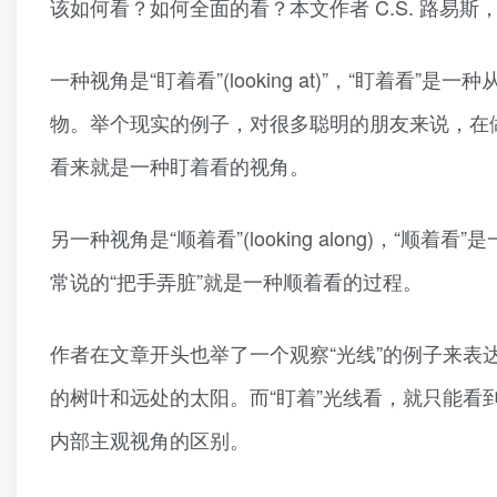
该如何看？如何全面的看？本文作者 C.S. 路易
一种视角是“盯着看”(looking at)”，“盯着
物。举个现实的例子，对很多聪明的朋友来说，在
看来就是一种盯着看的视角。
另一种视角是“顺着看”(looking along)，
常说的“把手弄脏”就是一种顺着看的过程。
作者在文章开头也举了一个观察“光线”的例子来表
的树叶和远处的太阳。而“盯着”光线看，就只能
内部主观视角的区别。