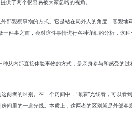
斯，提供了两个很容易被大家忽略的视角。
看”是一种从外部观察事物的方式。它是站在局外人的角度，客观地
做一件事之前，会对这件事情进行各种详细的分析，这种
“顺着看”是一种从内部直接体验事物的方式，是亲身参与和感受的
达这两者的区别。在一个房间中，“顺着”光线看，可以看
看到房间里的一道光线。本质上，这两者的区别就是外部客