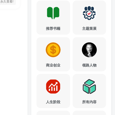
永久查看!
推荐书籍
主题策展
商业创业
领路人物
人生阶段
所有内容