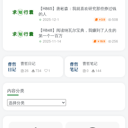
【H865】唐彬森：我就喜欢研究那些挣过钱
的人
508
2025-12-1
3.9
￥
【H848】阅读纳瓦尔宝典，我赚到了人生的
第一个一百万
256
2025-11-14
19.9
￥
曹哲日记
曹哲笔记
26
734
1
0
144
内容分类