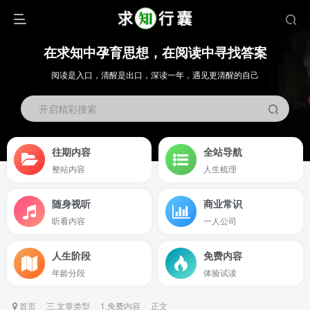
在求知中孕育思想，在阅读中寻找答案
阅读是入口，清醒是出口，深读一年，遇见更清醒的自己
开启精彩搜索
往期内容
全站导航
整站内容
人生梳理
随身视听
商业常识
听看内容
一人公司
人生阶段
免费内容
年龄分段
体验试读
首页
三.文章类型
1.免费内容
正文