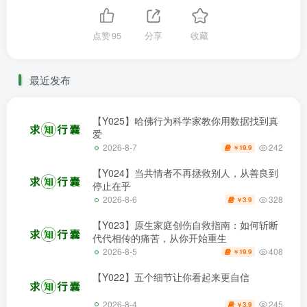
点赞
95
分享
收藏
最近发布
【Y025】哈佛行为科学家教你用数据找到真
爱
242
2026-8-7
19.9
￥
【Y024】当共情者不再拯救别人，从善良到
停止在乎
328
2026-8-6
3.9
￥
【Y023】原生家庭创伤自救指南：如何斩断
代代相传的痛苦，从你开始重生
408
2026-8-5
19.9
￥
【Y022】五个细节让你看起来更自信
245
2026-8-4
3.9
￥