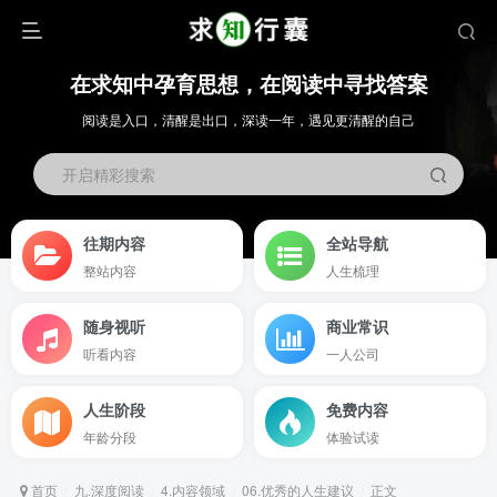
在求知中孕育思想，在阅读中寻找答案
阅读是入口，清醒是出口，深读一年，遇见更清醒的自己
开启精彩搜索
往期内容
全站导航
整站内容
人生梳理
随身视听
商业常识
听看内容
一人公司
人生阶段
免费内容
年龄分段
体验试读
首页
九.深度阅读
4.内容领域
06.优秀的人生建议
正文