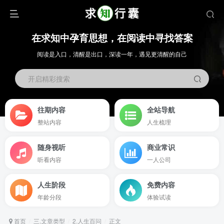
在求知中孕育思想，在阅读中寻找答案
阅读是入口，清醒是出口，深读一年，遇见更清醒的自己
开启精彩搜索
往期内容
全站导航
整站内容
人生梳理
随身视听
商业常识
听看内容
一人公司
人生阶段
免费内容
年龄分段
体验试读
首页
三.文章类型
2.人生百问
正文