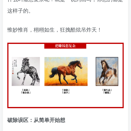
这样子的。
惟妙惟肖，栩栩如生，狂拽酷炫吊炸天！
破除误区：从简单开始想