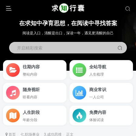
在求知中孕育思想，在阅读中寻找答案
阅读是入口，清醒是出口，深读一年，遇见更清醒的自己
开启精彩搜索
往期内容
全站导航
整站内容
人生梳理
随身视听
商业常识
听看内容
一人公司
人生阶段
免费内容
年龄分段
体验试读
首页
七.职场事业
3.成功思维
正文