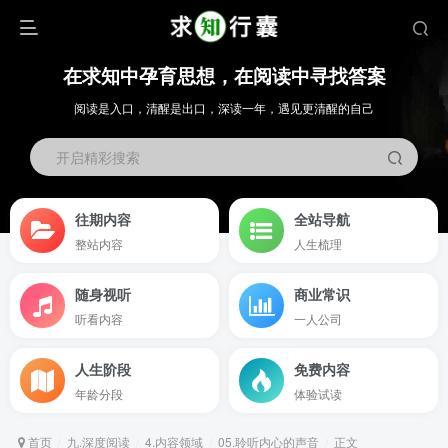
在求知中孕育思想，在阅读中寻找答案
阅读是入口，清醒是出口，深读一年，遇见更清醒的自己
开启精彩搜索
往期内容
全站导航
整站内容
人生梳理
随身视听
商业常识
听看内容
一人公司
人生阶段
免费内容
年龄分段
体验试读
首页
九.深度阅读
4.内容领域
05.聆听内心的声音
正文