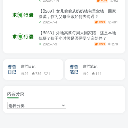
62
2025-7-14
3.9
￥
【B269】女儿偷偷从奶奶钱包里拿钱，回家
撒谎，作为父母应该如何去沟通？
401
2025-7-4
3.9
￥
【B263】外地高薪每周末回家陪，还是本地
低薪？孩子小时候是否需要父亲陪伴？
270
2025-7-3
3.9
￥
曹哲日记
曹哲笔记
26
735
1
0
144
内容分类