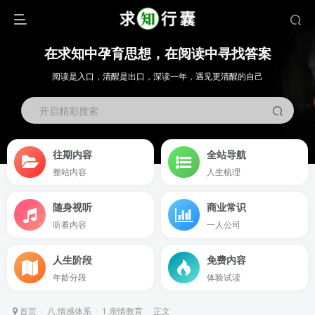
在求知中孕育思想，在阅读中寻找答案
阅读是入口，清醒是出口，深读一年，遇见更清醒的自己
开启精彩搜索
往期内容
全站导航
整站内容
人生梳理
随身视听
商业常识
听看内容
一人公司
人生阶段
免费内容
年龄分段
体验试读
首页
八.情感体系
1.亲情教育
正文