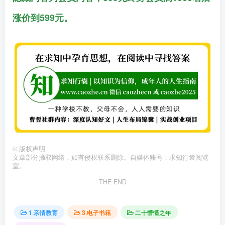
涨价到599元。
©
版权声明
文章部分摘取网络，如有侵权联系删除。自媒体账号：求知行囊阅览
室。
THE END
1.亲情教育
3.电子书籍
二十懵懂之年