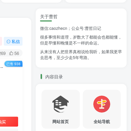
关于曹哲
微信:caozhecn；公众号:曹哲日记
很多事情和道理，岁数大了都能会也都能懂，
私信
但是早懂和晚懂是不一样的命运。
从来没有人把世界真相说给我听，如果我更早
269
56
去思考，至少少走5年弯路。
已售 938
地高薪每周末回家陪，还是本地低薪？孩子小时候是否需要父亲陪伴？
内容目录
网站首页
全站导航
购买