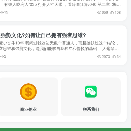
，有钱人吃穷人/035 打开人性天眼 ，看冷血江湖/040 第二章 ∶揭露
感背后的阴谋诡计 透视情感背...
-6-12
656
108
强势文化?如何让自己拥有强者思维?
懂少奋斗10年 我问过我这边无数个普通人，而且确认过这个结论，
立思维和强势文化，是我们能够自我独立和愉悦的基础。 人这辈子
本领需要掌握： 一是人性，二是规律，三是文化...
-4-2
2973
34
商业创业
联系我们