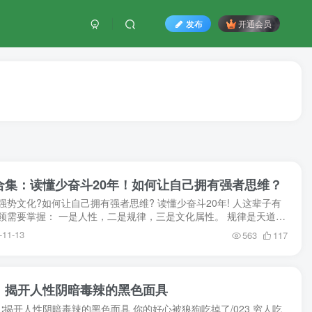
发布
开通会员
容合集：读懂少奋斗20年！如何让自己拥有强者思维？
强势文化?如何让自己拥有强者思维? 读懂少奋斗20年! 人这辈子有
领需要掌握： 一是人性，二是规律，三是文化属性。 规律是天道，
性是地道，人性是人道， 它们的合力就是天机。...
-11-13
563
117
书，揭开人性阴暗毒辣的黑色面具
 ∶揭开人性阴暗毒辣的黑色面具 你的好心被狼狗吃掉了/023 穷人吃