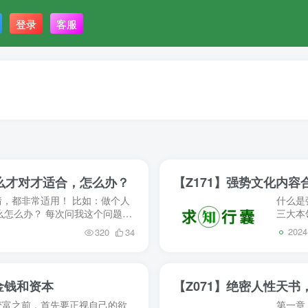
登录
客服
么才对才适合，怎么办？
【Z171】强势文化内
，都非常适用！ 比如：做个人
什么是
么怎么办？ 每次问我这个问题的
三大本
好的赛道...
文化属
2024
320
34
金钱和资本
【Z071】绝密人性天
变富之前，首先要正视自己的欲
第一章