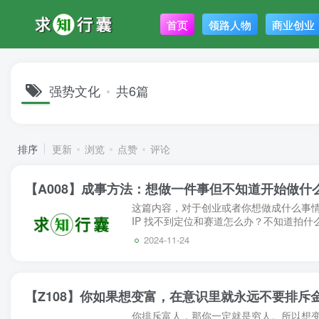
首页
领路人物
商业创业
强势文化
共6篇
排序
更新
浏览
点赞
评论
【A008】成事方法：想做一件事但不知道开始做什
这篇内容，对于创业或者你想做成什么事情
IP 找不到定位和赛道怎么办？不知道拍什
人，我问他，你做了多久？他说我还没开始。
2024-11-24
【Z108】你如果想变富，在意识里就永远不要排斥
你排斥富人，那你一定就是穷人。所以想