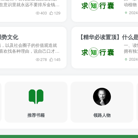
，在意识里就永远不要排斥金钱和
动植物 
你排斥金钱...
男女情
2024
403
129
强势文化
【精华必读置顶】什么是
辑，以及社会圈子的价值观造就
一、读
总喜欢找各种理由，说自己口才不
拥有独
家庭背景不...
有三大
2024
278
145
推荐书籍
领路人物