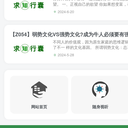
望。 一、正视自己的欲望 你如果想变富
资本，说出来的话也不要排斥金钱和资本。 
2024-6-20
【Z054】弱势文化VS强势文化?成为牛人必须要有
不同人的价值观，因为原生家庭的思维逻
了不一 样的文化基因。 所谓弱势文化：
好，能力不行，经验不到位， 领导力不行，
2024-5-28
网站首页
随身视听