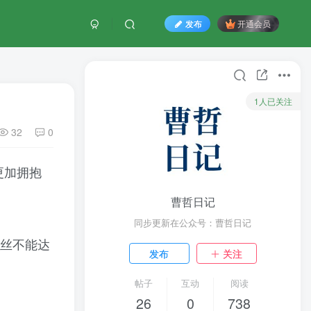
发布
开通会员
1人已关注
32
0
更加拥抱
曹哲日记
同步更新在公众号：曹哲日记
丝不能达
发布
关注
帖子
互动
阅读
26
0
738