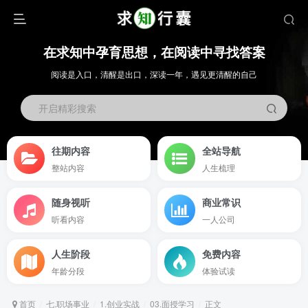
在求知中孕育思想，在阅读中寻找答案
阅读是入口，清醒是出口，深读一年，遇见更清醒的自己
开启精彩搜索
往期内容
全站导航
整站内容
人生梳理
随身视听
商业常识
听看内容
一人公司
人生阶段
免费内容
年龄分段
体验试读
首页
七.职场事业
1.创业实战
03.面授学习
正文