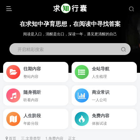
在求知中孕育思想，在阅读中寻找答案
阅读是入口，清醒是出口，深读一年，遇见更清醒的自己
开启精彩搜索
往期内容
全站导航
整站内容
人生梳理
随身视听
商业常识
听看内容
一人公司
人生阶段
免费内容
年龄分段
体验试读
首页
三.文章类型
1.免费内容
正文