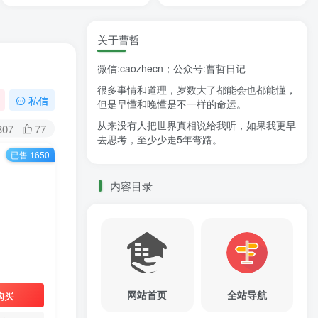
关于曹哲
微信:caozhecn；公众号:曹哲日记
很多事情和道理，岁数大了都能会也都能懂，
私信
但是早懂和晚懂是不一样的命运。
从来没有人把世界真相说给我听，如果我更早
307
77
去思考，至少少走5年弯路。
已售 1650
内容目录
网站首页
全站导航
购买