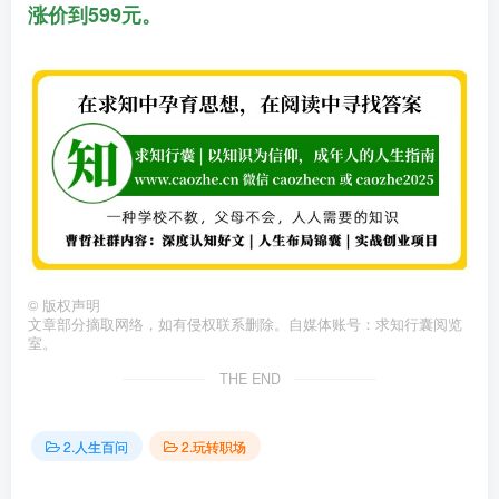
涨价到599元。
©
版权声明
文章部分摘取网络，如有侵权联系删除。自媒体账号：求知行囊阅览
室。
THE END
2.人生百问
2.玩转职场