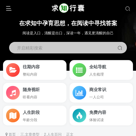
在求知中孕育思想，在阅读中寻找答案
阅读是入口，清醒是出口，深读一年，遇见更清醒的自己
开启精彩搜索
往期内容
全站导航
整站内容
人生梳理
随身视听
商业常识
听看内容
一人公司
人生阶段
免费内容
年龄分段
体验试读
首页
三.文章类型
2.人生百问
正文