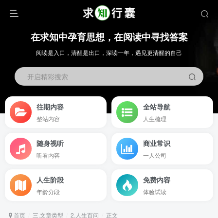
在求知中孕育思想，在阅读中寻找答案
阅读是入口，清醒是出口，深读一年，遇见更清醒的自己
开启精彩搜索
往期内容
全站导航
整站内容
人生梳理
随身视听
商业常识
听看内容
一人公司
人生阶段
免费内容
年龄分段
体验试读
首页
三.文章类型
2.人生百问
正文