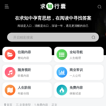
在求知中孕育思想，在阅读中寻找答案
阅读是入口，清醒是出口，深读一年，遇见更清醒的自己
开启精彩搜索
往期内容
全站导航
整站内容
人生梳理
随身视听
商业常识
听看内容
一人公司
人生阶段
免费内容
年龄分段
体验试读
首页
三.文章类型
1.免费内容
正文