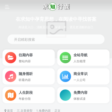
在求知中孕育思想，在阅读中寻找答案
阅读是入口，清醒是出口，深读一年，遇见更清醒的自己
开启精彩搜索
往期内容
全站导航
整站内容
人生梳理
随身视听
商业常识
听看内容
一人公司
人生阶段
免费内容
年龄分段
体验试读
首页
三.文章类型
1.免费内容
正文