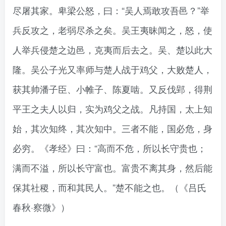
尽屠其家。卑梁公怒，曰：“吴人焉敢攻吾邑？”举
兵反攻之，老弱尽杀之矣。吴王夷昧闻之，怒，使
人举兵侵楚之边邑，克夷而后去之。吴、楚以此大
隆。吴公子光又率师与楚人战于鸡父，大败楚人，
获其帅潘子臣、小帷子、陈夏啮。又反伐郢，得荆
平王之夫人以归，实为鸡父之战。凡持国，太上知
始，其次知终，其次知中。三者不能，国必危，身
必穷。《孝经》曰：“高而不危，所以长守贵也；
满而不溢，所以长守富也。富贵不离其身，然后能
保其社稷，而和其民人。”楚不能之也。（《吕氏
春秋·察微》）