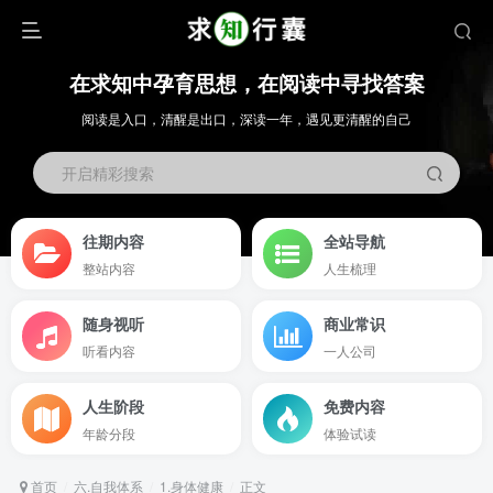
在求知中孕育思想，在阅读中寻找答案
阅读是入口，清醒是出口，深读一年，遇见更清醒的自己
开启精彩搜索
往期内容
全站导航
整站内容
人生梳理
随身视听
商业常识
听看内容
一人公司
人生阶段
免费内容
年龄分段
体验试读
首页
六.自我体系
1.身体健康
正文