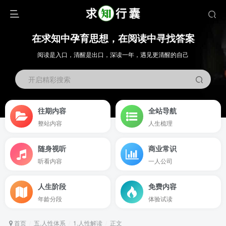
在求知中孕育思想，在阅读中寻找答案
阅读是入口，清醒是出口，深读一年，遇见更清醒的自己
开启精彩搜索
往期内容
全站导航
整站内容
人生梳理
随身视听
商业常识
听看内容
一人公司
人生阶段
免费内容
年龄分段
体验试读
首页
五.人性体系
1.人性解读
正文